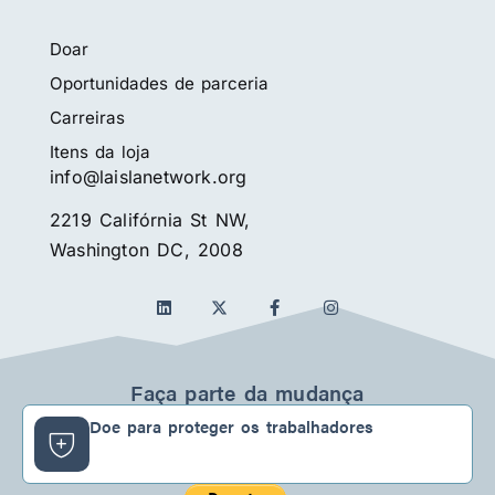
Doar
Oportunidades de parceria
Carreiras
Itens da loja
info@laislanetwork.org
2219 Califórnia St NW,
Washington DC, 2008
L
F
I
i
a
n
n
c
s
k
e
t
e
b
a
d
o
g
Faça parte da mudança
i
o
r
n
k
a
Doe para proteger os trabalhadores
-
m
f