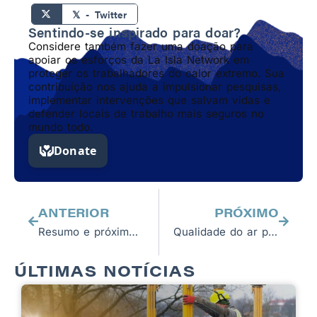
𝕏 - Twitter
Sentindo-se inspirado para doar?
Considere também fazer uma doação para
apoiar os esforços da La Isla Network em
proteger os trabalhadores do calor extremo. Sua
contribuição nos ajuda a impulsionar pesquisas,
implementar intervenções que salvam vidas e
defender locais de trabalho mais seguros no
mundo todo.
Anterior
Próxim
ANTERIOR
PRÓXIMO
Resumo e próximos passos: Workshops P4C na Guatemala, El Salvador e Honduras
Qualidade do ar perigosa leva à reflexão sobre a segurança dos trabalhadores
ÚLTIMAS NOTÍCIAS