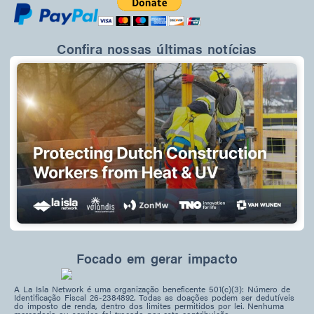
Confira nossas últimas notícias
Focado em gerar impacto
A La Isla Network é uma organização beneficente 501(c)(3): Número de
Identificação Fiscal 26-2384892. Todas as doações podem ser dedutíveis
do imposto de renda, dentro dos limites permitidos por lei. Nenhuma
ES