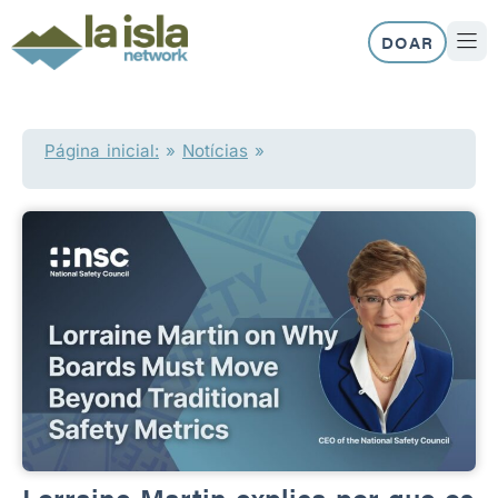
Skip
to
DOAR
content
SOBRE N
NOSS
Página inicial:
»
Notícias
»
Lorraine Martin explica por que os