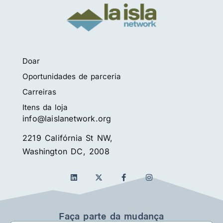
Doar
Oportunidades de parceria
Carreiras
Itens da loja
info@laislanetwork.org
2219 Califórnia St NW,
Washington DC, 2008
L
F
I
i
a
n
n
c
s
k
e
t
e
b
a
d
o
g
Faça parte da mudança
i
o
r