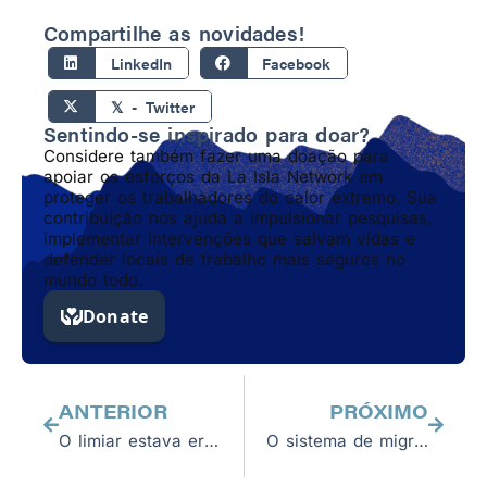
Compartilhe as novidades!
LinkedIn
Facebook
𝕏 - Twitter
Sentindo-se inspirado para doar?
Considere também fazer uma doação para
apoiar os esforços da La Isla Network em
proteger os trabalhadores do calor extremo. Sua
contribuição nos ajuda a impulsionar pesquisas,
implementar intervenções que salvam vidas e
defender locais de trabalho mais seguros no
mundo todo.
Anterior
Próxim
ANTERIOR
PRÓXIMO
O limiar estava errado. Pessoas já estão morrendo em condições que considerávamos suportáveis.
O sistema de migração laboral do Nepal dá um passo histórico.