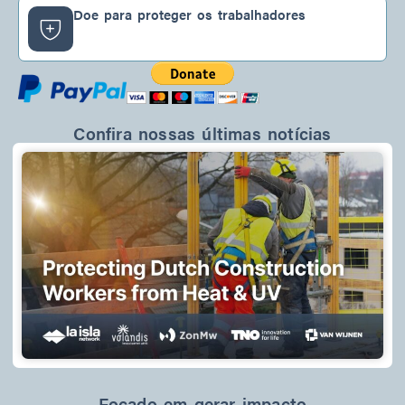
n
k
a
Doe para proteger os trabalhadores
-
m
f
Confira nossas últimas notícias
Focado em gerar impacto