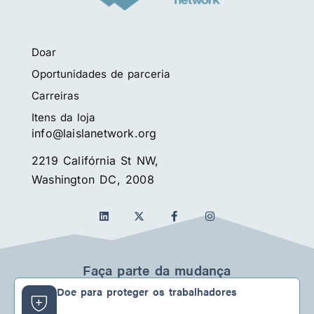
Doar
Oportunidades de parceria
Carreiras
Itens da loja
info@laislanetwork.org
2219 Califórnia St NW,
Washington DC, 2008
L
F
I
i
a
n
n
c
s
k
e
t
e
b
a
d
o
g
Faça parte da mudança
i
o
r
n
k
a
Doe para proteger os trabalhadores
-
m
f