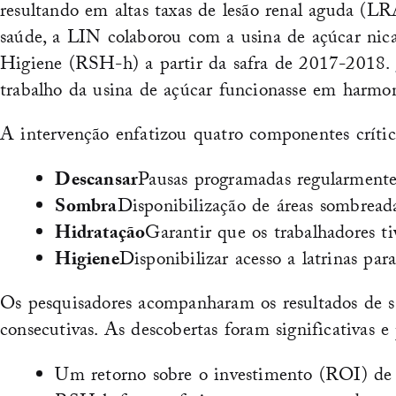
resultando em altas taxas de lesão renal aguda (LR
saúde, a LIN colaborou com a usina de açúcar ni
Higiene (RSH-h) a partir da safra de 2017-2018.
trabalho da usina de açúcar funcionasse em harm
A intervenção enfatizou quatro componentes crític
Descansar
Pausas programadas regularmente p
Sombra
Disponibilização de áreas sombreada
Hidratação
Garantir que os trabalhadores ti
Higiene
Disponibilizar acesso a latrinas par
Os pesquisadores acompanharam os resultados de sa
consecutivas. As descobertas foram significativas e
Um retorno sobre o investimento (ROI) de 6