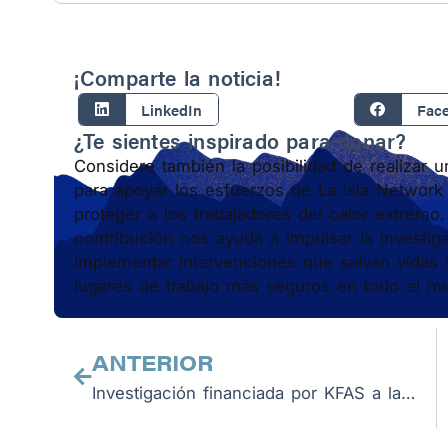
¡Comparte la noticia!
LinkedIn
Fac
¿Te sientes inspirado para donar?
Considere también la posibilidad de realizar 
para apoyar los esfuerzos de La Isla Network
proteger a los trabajadores del calor extremo
contribución nos ayuda a impulsar la investig
implementar intervenciones que salvan vidas 
lugares de trabajo más seguros en todo el m
Previo
ANTERIOR
Investigación financiada por KFAS a la vanguardia en revelar el impacto del calor extremo en la salud humana