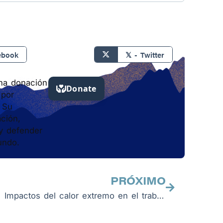
ebook
𝕏 - Twitter
una donación
 por
. Su
ación,
y defender
undo.
Next
PRÓXIMO
Impactos del calor extremo en el trabajo