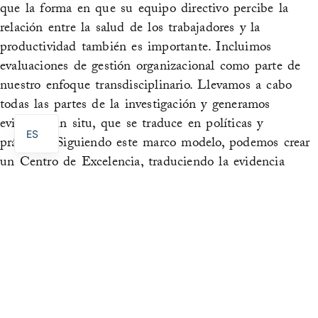
que la forma en que su equipo directivo percibe la
relación entre la salud de los trabajadores y la
productividad también es importante. Incluimos
evaluaciones de gestión organizacional como parte de
nuestro enfoque transdisciplinario. Llevamos a cabo
PT
todas las partes de la investigación y generamos
EN
evidencia in situ, que se traduce en políticas y
ES
prácticas. Siguiendo este marco modelo, podemos crear
un Centro de Excelencia, traduciendo la evidencia
recopilada en el sitio en políticas y prácticas que
aborden mejor los riesgos de SST encontrados en el
lugar de trabajo y dando seguimiento a la
implementación efectiva para garantizar un cambio
duradero.