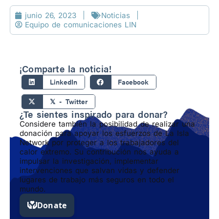
junio 26, 2023
Noticias
Equipo de comunicaciones LIN
¡Comparte la noticia!
LinkedIn
Facebook
𝕏 - Twitter
¿Te sientes inspirado para donar?
Considere también la posibilidad de realizar una
donación para apoyar los esfuerzos de La Isla
Network por proteger a los trabajadores del
calor extremo. Su contribución nos ayuda a
impulsar la investigación, implementar
intervenciones que salvan vidas y defender
lugares de trabajo más seguros en todo el
mundo.