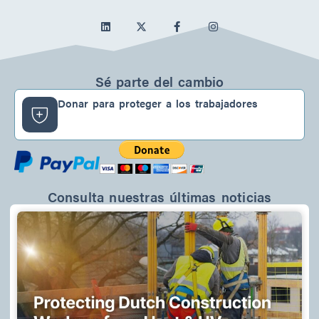
L
f
I
i
a
n
n
c
s
k
e
t
e
b
a
d
o
g
Sé parte del cambio
I
o
r
n
k
a
Donar para proteger a los trabajadores
-
m
f
Consulta nuestras últimas noticias