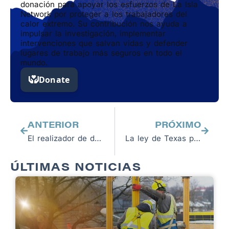
donación para apoyar los esfuerzos de La Isla
Network por proteger a los trabajadores del
calor extremo. Su contribución nos ayuda a
impulsar la investigación, implementar
intervenciones que salvan vidas y defender
lugares de trabajo más seguros en todo el
mundo.
Previo
Next
ANTERIOR
PRÓXIMO
El realizador de documentales y socio de La Isla Network Tom Laffay comienza a editar su última película
La ley de Texas pondrá a los trabajadores en riesgo de sufrir lesiones, enfermedades y muerte relacionadas con el calor
ÚLTIMAS NOTICIAS