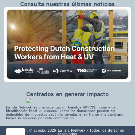
Consulta nuestras últimas noticias
Centrados en generar impacto
La Isla Network es una organización benéfica 501(C)3: número de
identificación fiscal 26-2384892. Todas las donaciones pueden ser
deducibles de impuestos según lo permita la ley. No se intercambiaron
PT
bienes ni servicios por esta contribución.
EN
Copyright © agosto, 2026 La Isla Network - Todos los derechos
reservados