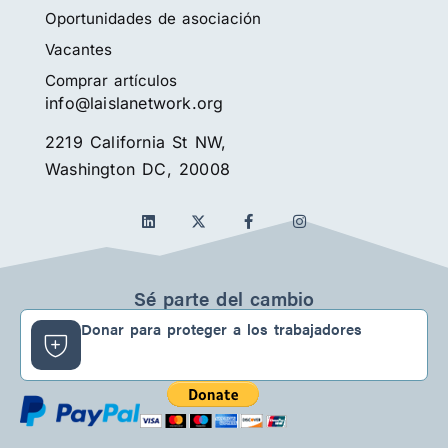
Oportunidades de asociación
Vacantes
Comprar artículos
info@laislanetwork.org
2219 California St NW,
Washington DC, 20008
L
f
I
i
a
n
n
c
s
k
e
t
e
b
a
d
o
g
Sé parte del cambio
I
o
r
n
k
a
Donar para proteger a los trabajadores
-
m
f