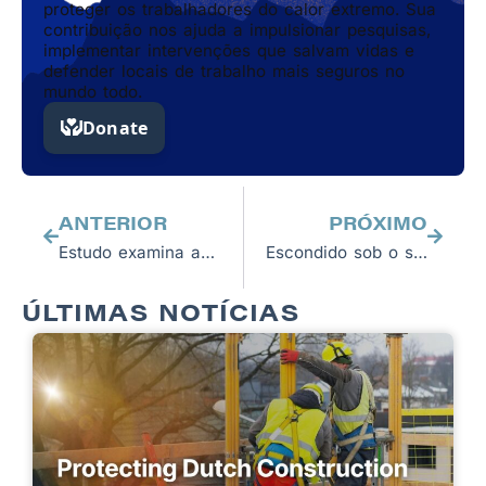
proteger os trabalhadores do calor extremo. Sua
contribuição nos ajuda a impulsionar pesquisas,
implementar intervenções que salvam vidas e
defender locais de trabalho mais seguros no
mundo todo.
Anterior
Próxim
ANTERIOR
PRÓXIMO
Estudo examina as ligações entre as mudanças climáticas e a epidemia global de CKDnT
Escondido sob o sol indiano
ÚLTIMAS NOTÍCIAS