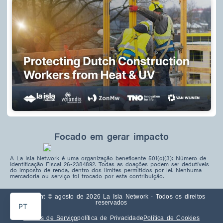
Focado em gerar impacto
A La Isla Network é uma organização beneficente 501(c)(3): Número de
Identificação Fiscal 26-2384892. Todas as doações podem ser dedutíveis
do imposto de renda, dentro dos limites permitidos por lei. Nenhuma
ES
mercadoria ou serviço foi trocado por esta contribuição.
EN
Copyright © agosto de 2026 La Isla Network - Todos os direitos
reservados
PT
Termos de Serviço
política de Privacidade
Política de Cookies