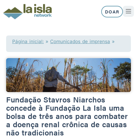
Skip
to
DOAR
content
SOBRE N
NOSS
Página inicial:
»
Comunicados de imprensa
»
Fundação Stavros Niarchos
concede à Fundação La Isla uma
bolsa de três anos para combater
a doença renal crônica de causas
não tradicionais