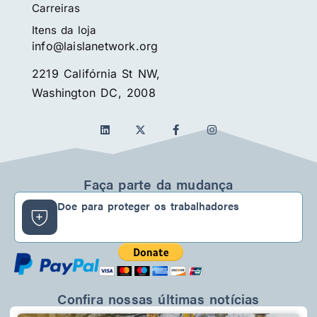
Carreiras
Itens da loja
info@laislanetwork.org
2219 Califórnia St NW,
Washington DC, 2008
L
F
I
i
a
n
n
c
s
k
e
t
e
b
a
d
o
g
Faça parte da mudança
i
o
r
n
k
a
Doe para proteger os trabalhadores
-
m
f
Confira nossas últimas notícias