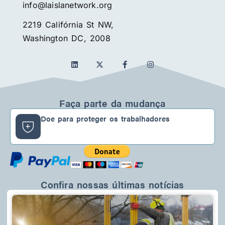
info@laislanetwork.org
2219 Califórnia St NW,
Washington DC, 2008
L
F
I
i
a
n
n
c
s
k
e
t
e
b
a
d
o
g
Faça parte da mudança
i
o
r
n
k
a
Doe para proteger os trabalhadores
-
m
f
Confira nossas últimas notícias