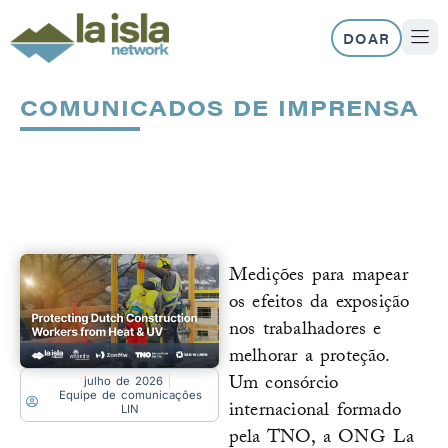
Skip
to
DOAR
content
SOBRE N
NOSS
COMUNICADOS DE IMPRENSA
Página
Página
Página
Página
Medições para mapear
os efeitos da exposição
nos trabalhadores e
melhorar a proteção.
Um consórcio
julho de 2026
Equipe de comunicações
internacional formado
LIN
pela TNO, a ONG La