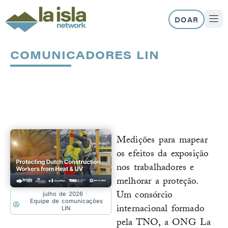
Skip
to
DOAR
content
SOBRE N
NOSS
COMUNICADORES LIN
Página
Página
Página
Página
Medições para mapear
os efeitos da exposição
nos trabalhadores e
melhorar a proteção.
Um consórcio
julho de 2026
Equipe de comunicações
internacional formado
LIN
pela TNO, a ONG La