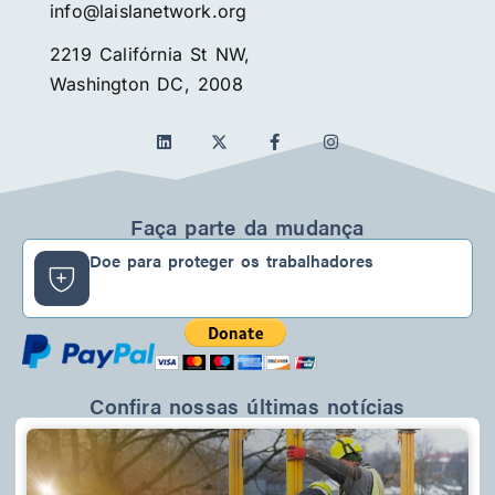
info@laislanetwork.org
2219 Califórnia St NW,
Washington DC, 2008
L
F
I
i
a
n
n
c
s
k
e
t
e
b
a
d
o
g
Faça parte da mudança
i
o
r
n
k
a
Doe para proteger os trabalhadores
-
m
f
Confira nossas últimas notícias