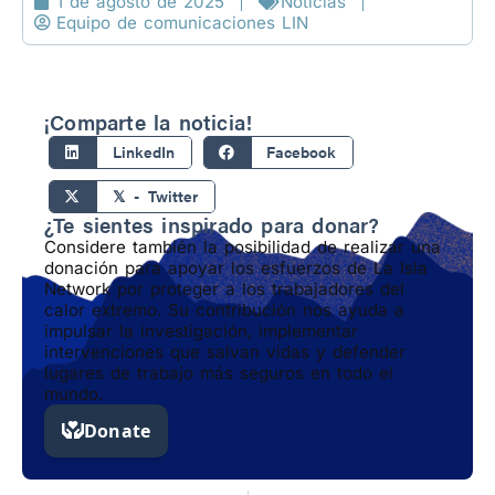
1 de agosto de 2025
Noticias
Equipo de comunicaciones LIN
¡Comparte la noticia!
LinkedIn
Facebook
𝕏 - Twitter
¿Te sientes inspirado para donar?
Considere también la posibilidad de realizar una
donación para apoyar los esfuerzos de La Isla
Network por proteger a los trabajadores del
calor extremo. Su contribución nos ayuda a
impulsar la investigación, implementar
intervenciones que salvan vidas y defender
lugares de trabajo más seguros en todo el
mundo.
Previo
Next