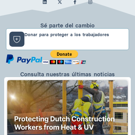
L
f
I
i
a
n
n
c
s
k
e
t
e
b
a
d
o
g
Sé parte del cambio
I
o
r
n
k
a
Donar para proteger a los trabajadores
-
m
f
Consulta nuestras últimas noticias