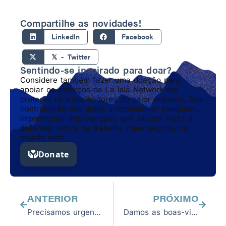
Compartilhe as novidades!
LinkedIn
Facebook
𝕏 - Twitter
Sentindo-se inspirado para doar?
Considere também fazer uma doação para
apoiar os esforços da La Isla Network em
proteger os trabalhadores do calor extremo. Sua
contribuição nos ajuda a impulsionar pesquisas,
implementar intervenções que salvam vidas e
defender locais de trabalho mais seguros no
mundo todo.
Anterior
Próxim
ANTERIOR
PRÓXIMO
Precisamos urgentemente da sua ajuda
Damos as boas-vindas aos novos membros do conselho Alex Bjork e Robin Kane