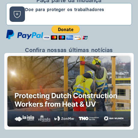
i
o
r
n
k
a
Doe para proteger os trabalhadores
-
m
f
Confira nossas últimas notícias