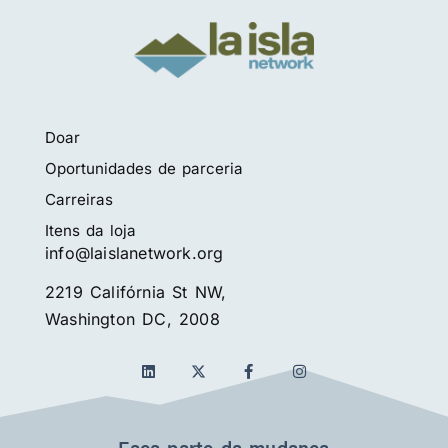
Doar
Oportunidades de parceria
Carreiras
Itens da loja
info@laislanetwork.org
2219 Califórnia St NW,
Washington DC, 2008
L
F
I
i
a
n
n
c
s
k
e
t
e
b
a
d
o
g
Faça parte da mudança