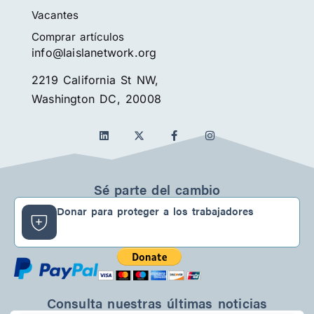
Vacantes
Comprar artículos
info@laislanetwork.org
2219 California St NW,
Washington DC, 20008
L
f
I
i
a
n
n
c
s
k
e
t
e
b
a
d
o
g
Sé parte del cambio
I
o
r
n
k
a
Donar para proteger a los trabajadores
-
m
f
Consulta nuestras últimas noticias