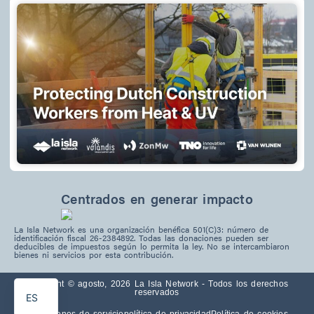
Centrados en generar impacto
La Isla Network es una organización benéfica 501(C)3: número de
identificación fiscal 26-2384892. Todas las donaciones pueden ser
deducibles de impuestos según lo permita la ley. No se intercambiaron
PT
bienes ni servicios por esta contribución.
EN
Copyright © agosto, 2026 La Isla Network - Todos los derechos
reservados
ES