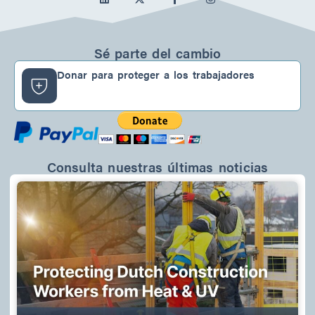
i
a
n
n
c
s
k
e
t
e
b
a
d
o
g
Sé parte del cambio
I
o
r
n
k
a
Donar para proteger a los trabajadores
-
m
f
Consulta nuestras últimas noticias