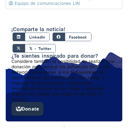
Equipo de comunicaciones LIN
¡Comparte la noticia!
LinkedIn
Facebook
𝕏 - Twitter
¿Te sientes inspirado para donar?
Considere también la posibilidad de realizar una
donación para apoyar los esfuerzos de La Isla
Network por proteger a los trabajadores del
calor extremo. Su contribución nos ayuda a
impulsar la investigación, implementar
intervenciones que salvan vidas y defender
lugares de trabajo más seguros en todo el
mundo.
Previo
Next