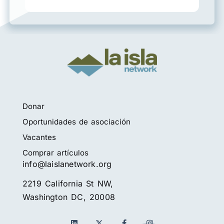
Donar
Oportunidades de asociación
Vacantes
Comprar artículos
info@laislanetwork.org
2219 California St NW,
Washington DC, 20008
L
f
I